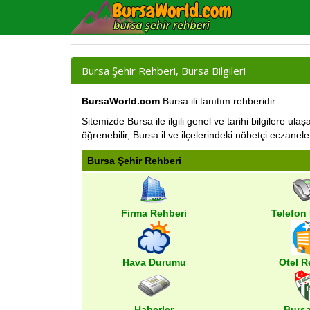
Bursa Şehir Rehberi, Bursa Bilgileri
BursaWorld.com
Bursa ili tanıtım rehberidir.
Sitemizde Bursa ile ilgili genel ve tarihi bilgilere ul
öğrenebilir, Bursa il ve ilçelerindeki nöbetçi eczaneleri
Bursa Şehir Rehberi
Firma Rehberi
Telefon
Hava Durumu
Otel R
Haberler
Burs