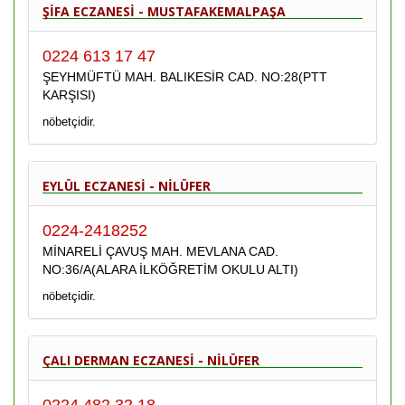
ŞİFA ECZANESİ - MUSTAFAKEMALPAŞA
0224 613 17 47
ŞEYHMÜFTÜ MAH. BALIKESİR CAD. NO:28(PTT
KARŞISI)
nöbetçidir.
EYLÜL ECZANESİ - NİLÜFER
0224-2418252
MİNARELİ ÇAVUŞ MAH. MEVLANA CAD.
NO:36/A(ALARA İLKÖĞRETİM OKULU ALTI)
nöbetçidir.
ÇALI DERMAN ECZANESİ - NİLÜFER