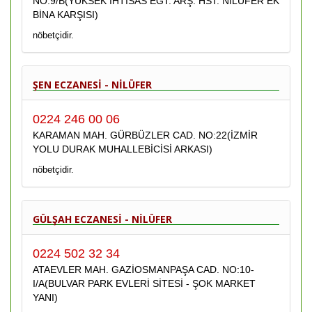
NO:9/B(YÜKSEK İHTİSAS EĞT. ARŞ. HST. NİLÜFER EK
BİNA KARŞISI)
nöbetçidir.
ŞEN ECZANESİ - NİLÜFER
0224 246 00 06
KARAMAN MAH. GÜRBÜZLER CAD. NO:22(İZMİR
YOLU DURAK MUHALLEBİCİSİ ARKASI)
nöbetçidir.
GÜLŞAH ECZANESİ - NİLÜFER
0224 502 32 34
ATAEVLER MAH. GAZİOSMANPAŞA CAD. NO:10-
I/A(BULVAR PARK EVLERİ SİTESİ - ŞOK MARKET
YANI)