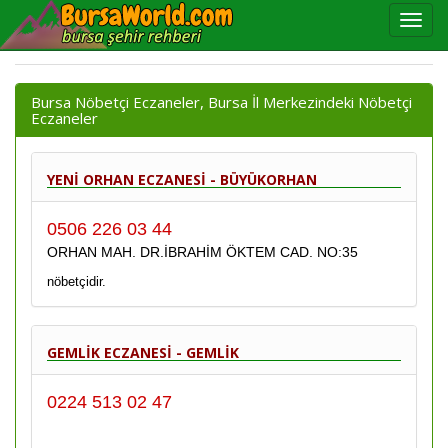
Bursa Nöbetçi Eczaneler, Bursa İl Merkezindeki Nöbetçi
Eczaneler
YENİ ORHAN ECZANESİ - BÜYÜKORHAN
0506 226 03 44
ORHAN MAH. DR.İBRAHİM ÖKTEM CAD. NO:35
nöbetçidir.
GEMLİK ECZANESİ - GEMLİK
0224 513 02 47