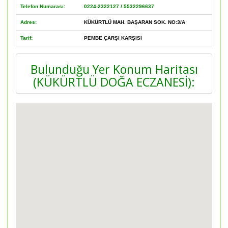
Telefon Numarası:
0224-2322127 / 5532296637
Adres:
KÜKÜRTLÜ MAH. BAŞARAN SOK. NO:3/A
Tarif:
PEMBE ÇARŞI KARŞISI
Bulunduğu Yer Konum Haritası
(KÜKÜRTLÜ DOĞA ECZANESİ):