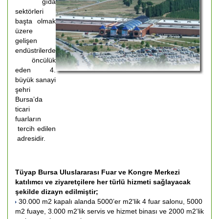
gıda
sektörleri
başta olmak
üzere
gelişen
endüstrilerde
öncülük
eden 4.
büyük sanayi
şehri
Bursa’da
ticari
fuarların
tercih edilen
adresidir.
Tüyap Bursa Uluslararası Fuar ve Kongre Merkezi
katılımcı ve ziyaretçilere her türlü hizmeti sağlayacak
şekilde dizayn edilmiştir;
30.000 m2 kapalı alanda 5000’er m2'lik 4 fuar salonu, 5000
m2 fuaye, 3.000 m2’lik servis ve hizmet binası ve 2000 m2’lik