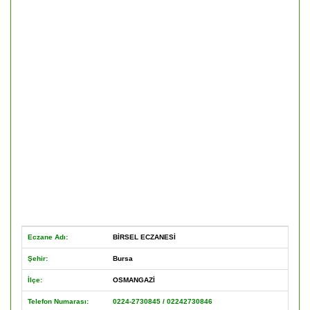
Eczane Adı:
BİRSEL ECZANESİ
Şehir:
Bursa
İlçe:
OSMANGAZİ
Telefon Numarası:
0224-2730845 / 02242730846