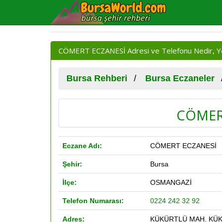
CÖMERT ECZANESİ Adresi ve Telefonu Nedir, Y
Bursa Rehberi
Bursa Eczaneler
CÖMER
Eczane Adı:
CÖMERT ECZANESİ
Şehir:
Bursa
İlçe:
OSMANGAZİ
Telefon Numarası:
0224 242 32 92
Adres:
KÜKÜRTLÜ MAH. KÜK