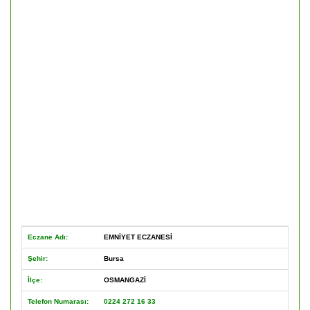
Eczane Adı:
EMNİYET ECZANESİ
Şehir:
Bursa
İlçe:
OSMANGAZİ
Telefon Numarası:
0224 272 16 33