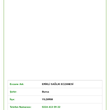
Eczane Adı:
ERİKLİ SAĞLIK ECZANESİ
Şehir:
Bursa
İlçe:
YILDIRIM
Telefon Numarası:
0224 413 09 22