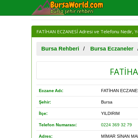
FATİHAN ECZANESİ Adresi ve Telefonu Nedir, Y
Bursa Rehberi
Bursa Eczaneler
FATİHA
Eczane Adı:
FATİHAN ECZANE
Şehir:
Bursa
İlçe:
YILDIRIM
Telefon Numarası:
0224 369 32 79
Adres:
MİMAR SİNAN MAH