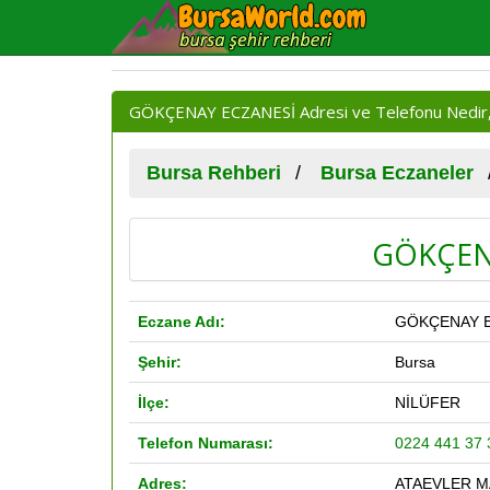
GÖKÇENAY ECZANESİ Adresi ve Telefonu Nedir,
Bursa Rehberi
Bursa Eczaneler
GÖKÇEN
Eczane Adı:
GÖKÇENAY 
Şehir:
Bursa
İlçe:
NİLÜFER
Telefon Numarası:
0224 441 37 
Adres:
ATAEVLER MA