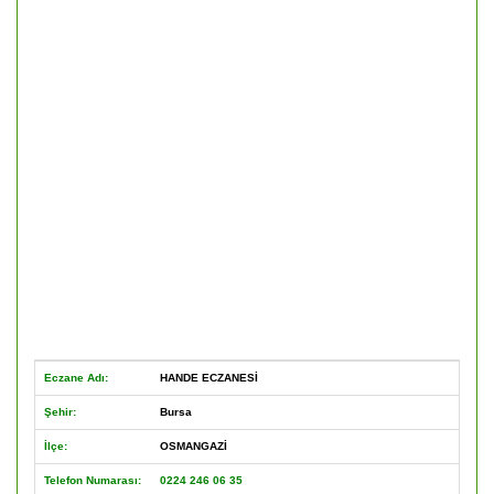
Eczane Adı:
HANDE ECZANESİ
Şehir:
Bursa
İlçe:
OSMANGAZİ
Telefon Numarası:
0224 246 06 35