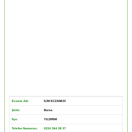
Eczane Adı:
İLİM ECZANESİ
Şehir:
Bursa
İlçe:
YILDIRIM
Telefon Numarası:
0224 364 38 37