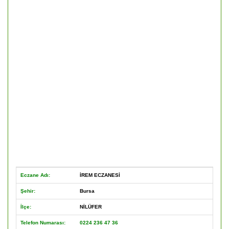
Eczane Adı:
İREM ECZANESİ
Şehir:
Bursa
İlçe:
NİLÜFER
Telefon Numarası:
0224 236 47 36