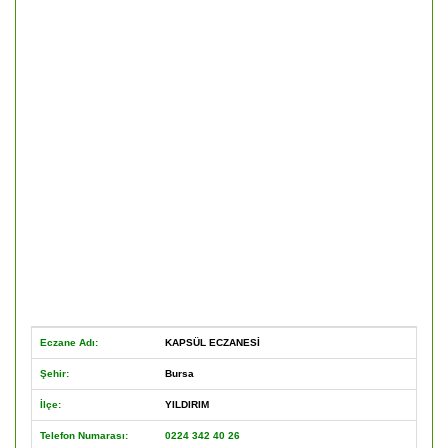
Eczane Adı:
KAPSÜL ECZANESİ
Şehir:
Bursa
İlçe:
YILDIRIM
Telefon Numarası:
0224 342 40 26