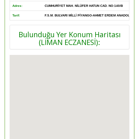
Adres:
CUMHURİYET MAH. NİLÜFER HATUN CAD. NO:140/B
Tarif:
F.S.M. BULVARI MİLLİ PİYANGO-AHMET ERDEM ANADOLU LİS
Bulunduğu Yer Konum Haritası
(LİMAN ECZANESİ):