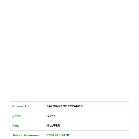
Eczane Adı:
SAYGINKENT ECZANESİ
Şehir:
Bursa
İlçe:
NİLÜFER
Telefon Numarası:
0224 413 34 32