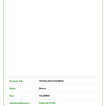
Eczane Adı:
TETİKCAN ECZANESİ
Şehir:
Bursa
İlçe:
YILDIRIM
Telefon Numarası:
0224-3672796